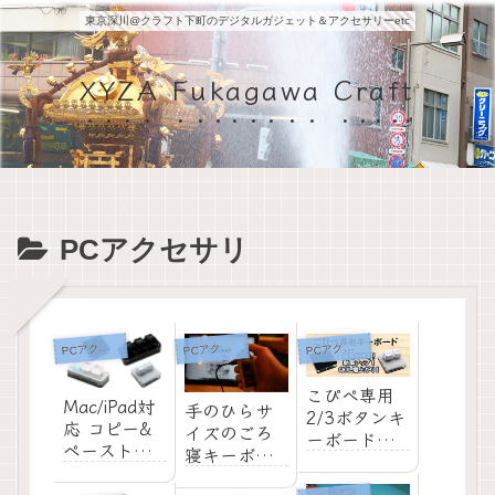
東京深川@クラフト下町のデジタルガジェット＆アクセサリーetc
XYZA Fukagawa Craft
PCアクセサリ
P
P
P
Cアクセサリ
Cアクセサリ
Cアクセサリ
こぴぺ専用
Mac/iPad対
手のひらサ
2/3ボタンキ
応 コピー&
イズのごろ
ーボード
ペースト専
寝キーボー
「Tiny
用小型キー
ド発売
Keyboard シ
ボード発売