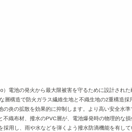
iPo）電池の発火から最大限被害を守るために設計され
質な層構造で防火ガラス繊維生地と不織生地の2重構造採
池の炎の拡散を効果的に抑制します。より高い安全水準
と不織布材、撥水のPVC層が、電池爆発時の物理的な
層を採用し、雨や水などを弾くよう撥水防滴機能を有して