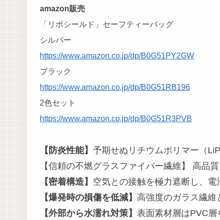
amazon販売
「リポシールド」セーフティーバッグ
シルバー
https://www.amazon.co.jp/dp/B0G51PY2GW
ブラック
https://www.amazon.co.jp/dp/B0G51RB196
2色セット
https://www.amazon.co.jp/dp/B0G51R3PVB
【防炎性能】
予期せぬリチウムポリマー（L
【信頼の不燃グラスファイバー繊維】 高品
【密着構造】
空気との接触を極力遮断し、電
【爆発時の損傷を低減】
高強度のガラス繊維
【外部から水濡れ対策】
表面素材層はPVC