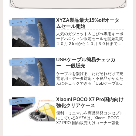
XYZA製品最大15%offオータ
ニュースリリース
ムセール開始
人気のガジェット＆こぴぺ専用キーボ
ードハロウィン限定セールを開始期間
１０月２5日から１０月３０日まで便
利・ミニマルを商品開発のモットーに
しているXYZAは、2024年１０月２３
日より10月３１日までの７日間、人気
USBケーブル簡易チェッカ
ニュースリリース
の小型ショートカットキーボー...
ー 一般販売
ケーブルを繋げる、ただそれだけで充
電専用・データ対応・不良品がかんた
んにチェックできる「USBケーブル簡
易チェッカー XA-USBCHK」9月21日
一般発売製品チェック/断捨離/QOL爆
上がり！不要なケーブルはメルカリや
Xiaomi POCO X7 Pro国内向け
ニュースリリース
ヤフオクなどへ「便利...
強化クリアケース
便利・ミニマルを商品開発コンセプト
にしているXYZAは、Xiaomi POCO
X7 PRO 国内販売向けコーナー強化バ
ンパーを採用した透明ケースの販売を
3月14日開始します。本製品は全国の