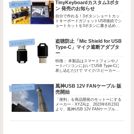
販売店およびamazon、当社ECサイト
TinyKeyboardカスタム3ボタ
PCアクセサリ
にてお取り...
ン 発売のお知らせ
自分で作れる！3ボタンショートカッ
トキーボードガジェットUSB接続でシ
ョートカットを3ボタンに書き込める
便利ガジェット「便利」を商品開発の
モットーにするメーカー・XYZAは、
知識不要でオリジナル３ボタンキーボ
盗聴防止「Mic Shield for USB
ニュースリリース
ードが作れるガジェット「Tiny...
Type-C」マイク遮断アダプタ
ー
特徴： 本製品はスマートフォンやノ
ートパソコンにおいてUSB Type-Cに
差し込むだけで マイク/スピーカーデ
バイスとして認識しつつ音声の入力と
出力を遮断します。 差し込んでいる
間は各種端末の本体内蔵のマイク/ス
風神USB 12V FANケーブル 販
ニュースリリース
ピーカーを使用せず盗聴を防...
売開始
「便利」を商品開発のモットーにする
メーカー・XYZAは、2023年8月23日
より、風神USB 12V FANケーブルを
全国のPCショップおよびamazon、当
社ECサイトにて販売開始いたしま
す。自作パソコンで使用される１２V
冷却ファンを扇風...