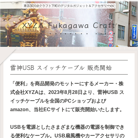
東京深川@クラフト下町のデジタルガジェット＆アクセサリーetc
XYZA Fukagawa Craft
雷神USB スイッチケーブル 販売開始
「便利」を商品開発のモットーにするメーカー・株
式会社XYZAは、
2023
年8月28日より、雷神USB ス
イッチケーブルを全国のPCショップおよび
amazon、当社ECサイトにて販売開始いたします
。
USBを電源としたさまざまな機器の電源を制御でき
る便利なケーブル。USB扇風機やカーアクセサリの